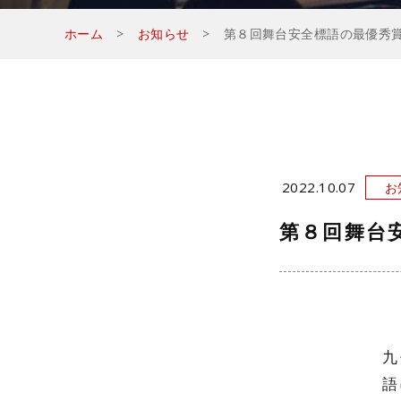
ホーム
お知らせ
第８回舞台安全標語の最優秀
2022.10.07
お
第８回舞台
九
語